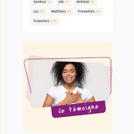
Genèse
52
Job
42
Jérémie
56
Luc
37
Matthieu
39
Proverbes
44
Psaumes
158