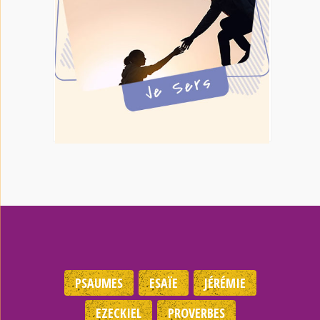
PSAUMES
ESAÏE
JÉRÉMIE
EZECKIEL
PROVERBES