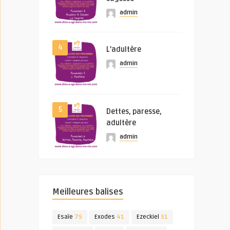
admin
4
L’adultère
admin
5
Dettes, paresse,
adultère
admin
Meilleures balises
Esaïe
75
Exodes
41
Ezeckiel
51