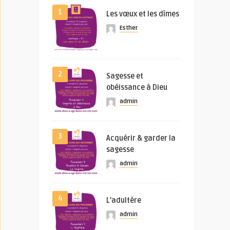
1
Les vœux et les dîmes
Esther
2
Sagesse et
obéissance à Dieu
admin
3
Acquérir & garder la
sagesse
admin
4
L’adultère
admin