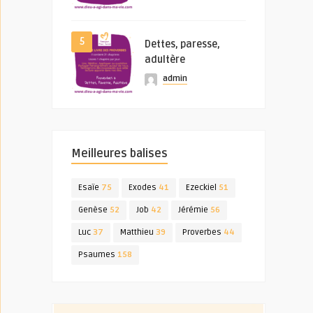
5
Dettes, paresse,
adultère
admin
Meilleures balises
Esaïe
75
Exodes
41
Ezeckiel
51
Genèse
52
Job
42
Jérémie
56
Luc
37
Matthieu
39
Proverbes
44
Psaumes
158