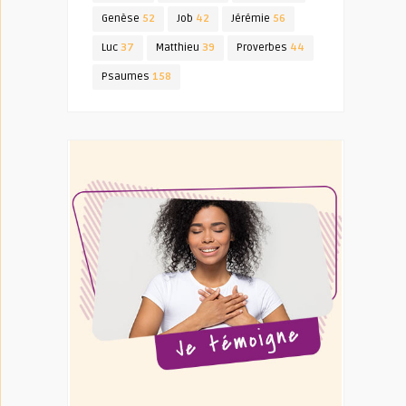
Genèse
52
Job
42
Jérémie
56
Luc
37
Matthieu
39
Proverbes
44
Psaumes
158