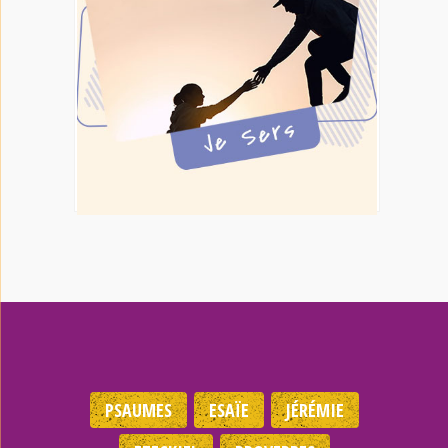
PSAUMES
ESAÏE
JÉRÉMIE