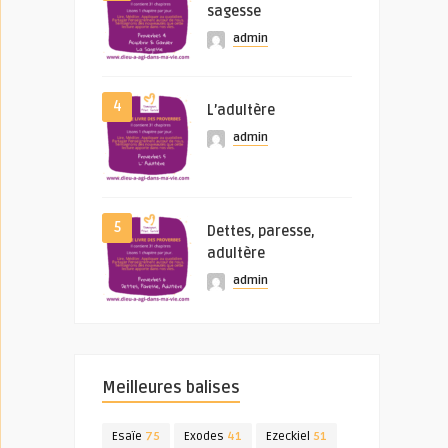
sagesse
admin
4
L’adultère
admin
5
Dettes, paresse,
adultère
admin
Meilleures balises
Esaïe
75
Exodes
41
Ezeckiel
51