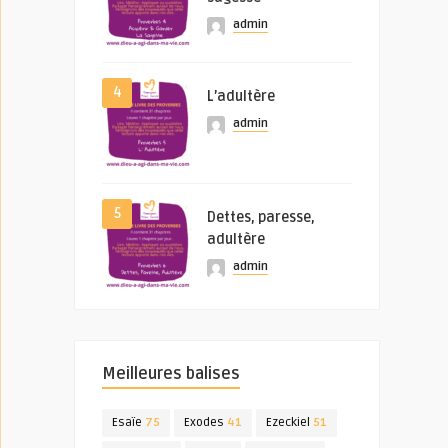
admin
4
L’adultère
admin
5
Dettes, paresse,
adultère
admin
Meilleures balises
Esaïe
75
Exodes
41
Ezeckiel
51