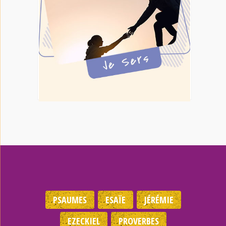
PSAUMES
ESAÏE
JÉRÉMIE
EZECKIEL
PROVERBES