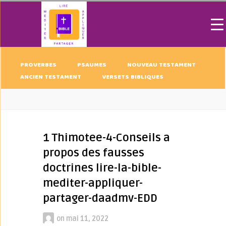
PROVERBES
PSAUMES
NOUVEAU TESTAMENT
ANCIEN TESTAMENT
VERSETS BIBLIQUES
1 Thimotee-4-Conseils a
propos des fausses
doctrines lire-la-bible-
mediter-appliquer-
partager-daadmv-EDD
on
mai 11, 2022