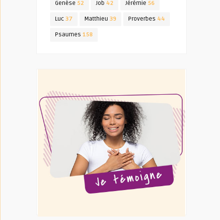
Genèse
52
Job
42
Jérémie
56
Luc
37
Matthieu
39
Proverbes
44
Psaumes
158