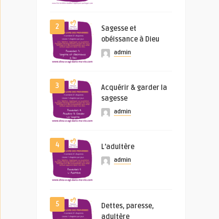
2
Sagesse et
obéissance à Dieu
admin
3
Acquérir & garder la
sagesse
admin
4
L’adultère
admin
5
Dettes, paresse,
adultère