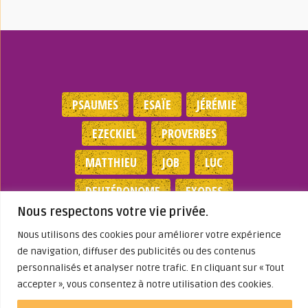
PSAUMES
ESAÏE
JÉRÉMIE
EZECKIEL
PROVERBES
MATTHIEU
JOB
LUC
DEUTÉRONOME
EXODES
Nous respectons votre vie privée.
NOMBRES
JEAN
1 SAMUEL
Nous utilisons des cookies pour améliorer votre expérience
de navigation, diffuser des publicités ou des contenus
Mentions légales
|
Politique de
personnalisés et analyser notre trafic. En cliquant sur « Tout
confidentialité
|
Partenaires
|
Dieu A Agi
accepter », vous consentez à notre utilisation des cookies.
Dans ma Vie
© 2026