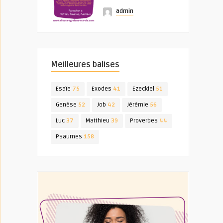
admin
Meilleures balises
Esaïe
75
Exodes
41
Ezeckiel
51
Genèse
52
Job
42
Jérémie
56
Luc
37
Matthieu
39
Proverbes
44
Psaumes
158