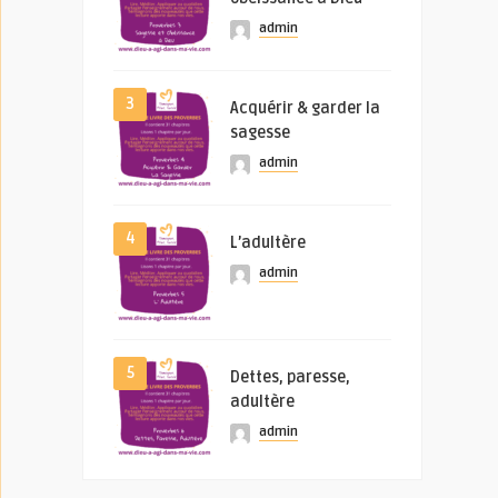
admin
3
Acquérir & garder la
sagesse
admin
4
L’adultère
admin
5
Dettes, paresse,
adultère
admin