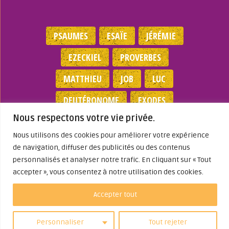
PSAUMES
ESAÏE
JÉRÉMIE
EZECKIEL
PROVERBES
MATTHIEU
JOB
LUC
DEUTÉRONOME
EXODES
Nous respectons votre vie privée.
NOMBRES
JEAN
1 SAMUEL
Nous utilisons des cookies pour améliorer votre expérience
de navigation, diffuser des publicités ou des contenus
Mentions légales
|
Politique de
personnalisés et analyser notre trafic. En cliquant sur « Tout
confidentialité
|
Partenaires
|
Dieu A Agi
accepter », vous consentez à notre utilisation des cookies.
Dans ma Vie
© 2026
Accepter tout
Personnaliser
Tout rejeter