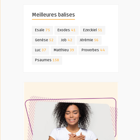
Meilleures balises
Esaïe
75
Exodes
41
Ezeckiel
51
Genèse
52
Job
42
Jérémie
56
Luc
37
Matthieu
39
Proverbes
44
Psaumes
158