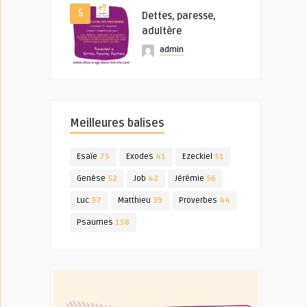
5
Dettes, paresse,
adultère
admin
Meilleures balises
Esaïe
75
Exodes
41
Ezeckiel
51
Genèse
52
Job
42
Jérémie
56
Luc
37
Matthieu
39
Proverbes
44
Psaumes
158