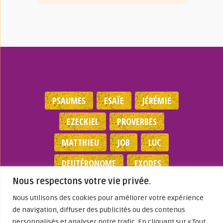
PSAUMES
ESAÏE
JÉRÉMIE
EZECKIEL
PROVERBES
MATTHIEU
JOB
LUC
DEUTÉRONOME
EXODES
Nous respectons votre vie privée.
NOMBRES
JEAN
1 SAMUEL
Nous utilisons des cookies pour améliorer votre expérience
de navigation, diffuser des publicités ou des contenus
Mentions légales
|
Politique de
personnalisés et analyser notre trafic. En cliquant sur « Tout
confidentialité
|
Partenaires
|
Dieu A Agi