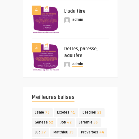
4
L’adultère
admin
5
Dettes, paresse,
adultère
admin
Meilleures balises
Esaïe
75
Exodes
41
Ezeckiel
51
Genèse
52
Job
42
Jérémie
56
Luc
37
Matthieu
39
Proverbes
44