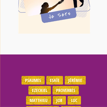
PSAUMES
ESAÏE
JÉRÉMIE
EZECKIEL
PROVERBES
MATTHIEU
JOB
LUC