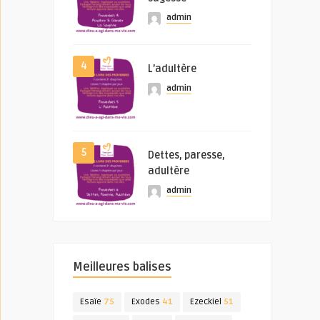
admin
4
L’adultère
admin
5
Dettes, paresse,
adultère
admin
Meilleures balises
Esaïe
75
Exodes
41
Ezeckiel
51