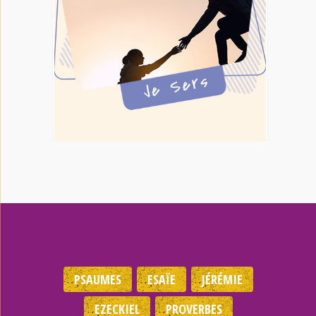
PSAUMES
ESAÏE
JÉRÉMIE
EZECKIEL
PROVERBES