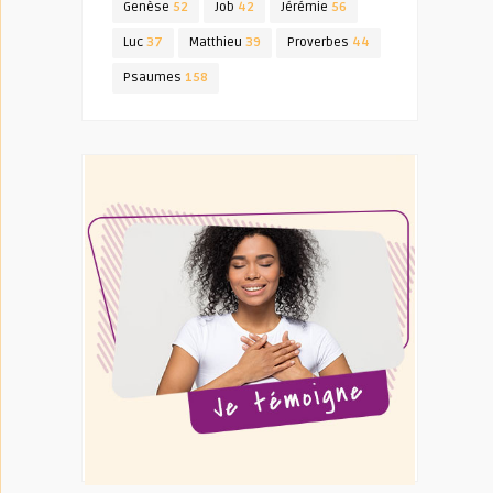
Genèse
52
Job
42
Jérémie
56
Luc
37
Matthieu
39
Proverbes
44
Psaumes
158