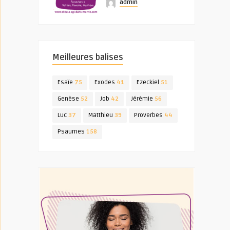
admin
Meilleures balises
Esaïe
75
Exodes
41
Ezeckiel
51
Genèse
52
Job
42
Jérémie
56
Luc
37
Matthieu
39
Proverbes
44
Psaumes
158