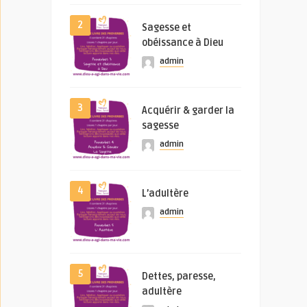
2
Sagesse et
obéissance à Dieu
admin
3
Acquérir & garder la
sagesse
admin
4
L’adultère
admin
5
Dettes, paresse,
adultère