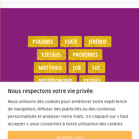
PSAUMES
ESAÏE
JÉRÉMIE
EZECKIEL
PROVERBES
MATTHIEU
JOB
LUC
DEUTÉRONOME
EXODES
Nous respectons votre vie privée.
NOMBRES
JEAN
1 SAMUEL
Nous utilisons des cookies pour améliorer votre expérience
de navigation, diffuser des publicités ou des contenus
Mentions légales
|
Politique de
personnalisés et analyser notre trafic. En cliquant sur « Tout
confidentialité
|
Partenaires
|
Dieu A Agi
accepter », vous consentez à notre utilisation des cookies.
Dans ma Vie
© 2026
Accepter tout