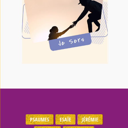
PSAUMES
ESAÏE
JÉRÉMIE