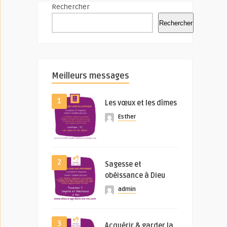
Rechercher
Rechercher
Meilleurs messages
1
Les vœux et les dîmes
Esther
2
Sagesse et
obéissance à Dieu
admin
3
Acquérir & garder la