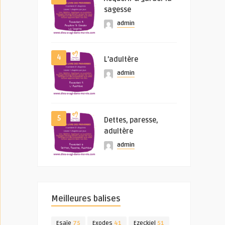
sagesse
admin
4
L’adultère
admin
5
Dettes, paresse,
adultère
admin
Meilleures balises
Esaïe
75
Exodes
41
Ezeckiel
51