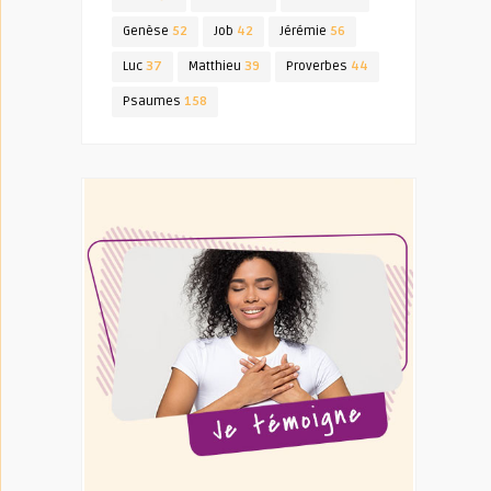
Genèse
52
Job
42
Jérémie
56
Luc
37
Matthieu
39
Proverbes
44
Psaumes
158